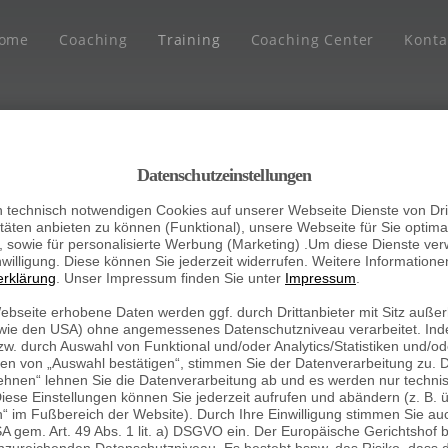
ome
Coaching
Training
Coaching Center
Konta
Datenschutzeinstellungen
ING
ING
ING CENTER
KONTAKT
KONTAKT
REFERENZEN
technisch notwendigen Cookies auf unserer Webseite Dienste von Dri
ebscoaching
raining
Coaching Center
Coaching Center
itäten anbieten zu können (Funktional), unsere Webseite für Sie optim
ationscoaching
ebstraining
n), sowie für personalisierte Werbung (Marketing) .Um diese Dienste ve
nwilligung. Diese können Sie jederzeit widerrufen. Weitere Informationen
tationscoaching
tionstraining
erklärung
. Unser Impressum finden Sie unter
Impressum
.
ndengewinnung
tationstraining
Webseite erhobene Daten werden ggf. durch Drittanbieter mit Sitz auß
 (wie den USA) ohne angemessenes Datenschutzniveau verarbeitet. Inde
etik-Coaching
ting Mix
w. durch Auswahl von Funktional und/oder Analytics/Statistiken und/od
en von „Auswahl bestätigen“, stimmen Sie der Datenverarbeitung zu. 
blehnen“ lehnen Sie die Datenverarbeitung ab und es werden nur techn
iese Einstellungen können Sie jederzeit aufrufen und abändern (z. B. 
n“ im Fußbereich der Website). Durch Ihre Einwilligung stimmen Sie au
A gem. Art. 49 Abs. 1 lit. a) DSGVO ein. Der Europäische Gerichtshof 