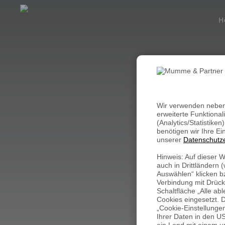
H
COACH
TRAIN
COACH
Wir verwenden neben 
Vertri
Messet
erweiterte Funktional
Moder
Vertri
(Analytics/Statistike
benötigen wir Ihre Ei
Präsen
Modera
unserer
Datenschutz
Neuku
Präsen
Hinweis: Auf dieser 
auch in Drittländern
Epigen
Marke
Auswählen“ klicken bz
Verbindung mit Drück
Schaltfläche „Alle a
Cookies eingesetzt. D
„Cookie-Einstellunge
Ihrer Daten in den US