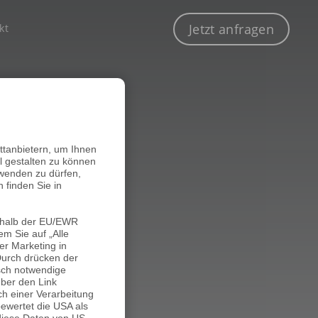
Jetzt anfragen
kt
ANFRAGE
ANFRAGE
MARKETING MIX
ttanbietern, um Ihnen
al gestalten zu können
rwenden zu dürfen,
 finden Sie in
erhalb der EU/EWR
m Sie auf „Alle
er Marketing in
Durch drücken der
isch notwendige
über den Link
ch einer Verarbeitung
bewertet die USA als