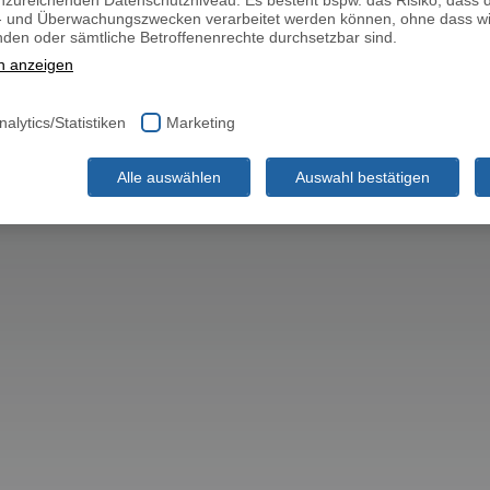
nzureichenden Datenschutzniveau. Es besteht bspw. das Risiko, dass 
l- und Überwachungszwecken verarbeitet werden können, ohne dass w
den oder sämtliche Betroffenenrechte durchsetzbar sind.
n anzeigen
nalytics/Statistiken
Marketing
Alle auswählen
Auswahl bestätigen